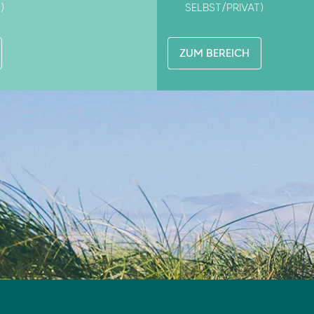
)
SELBST/PRIVAT)
ZUM BEREICH