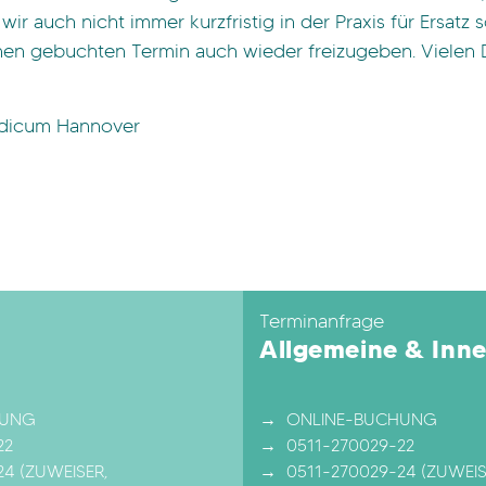
 auch nicht immer kurzfristig in der Praxis für Ersatz 
inen gebuchten Termin auch wieder freizugeben. Vielen D
Medicum Hannover
Terminanfrage
Allgemeine & Inne
HUNG
ONLINE-BUCHUNG
22
0511-270029-22
24
(ZUWEISER,
0511-270029-24
(ZUWEIS